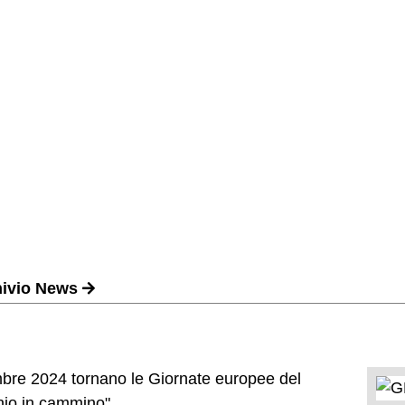
hivio News
bre 2024 tornano le Giornate europee del
nio in cammino".