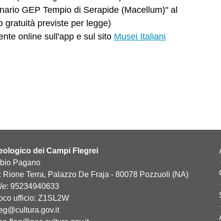
rdinario GEP Tempio di Serapide (Macellum)" al
o gratuità previste per legge)
nte online sull'app e sul sito
Musei Italiani
ologico dei Campi Flegrei
abio Pagano
: Rione Terra, Palazzo De Fraja - 80078 Pozzuoli (NA)
le
: 95234940633
oco ufficio: Z1SL2W
leg@cultura.gov.it