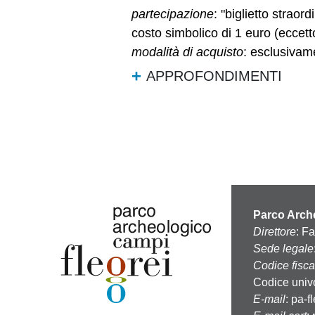
partecipazione
: "biglietto strao
costo simbolico di 1 euro (eccett
modalità di acquisto
: esclusivame
APPROFONDIMENTI
Parco Arche
Direttore
: F
Sede legale
Codice fisca
Codice univ
E-mail
:
pa-f