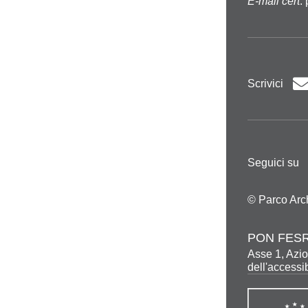
E-mail cert
:
Scrivici
Seguici su
© Parco Arc
PON FESR
Asse 1, Azio
dell'accessib