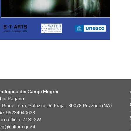
ologico dei Campi Flegrei
abio Pagano
: Rione Terra, Palazzo De Fraja - 80078 Pozzuoli (NA)
le
: 95234940633
oco ufficio: Z1SL2W
leg@cultura.gov.it