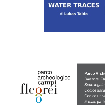
Parco Arche
Direttore
: F
Sede legale
Codice fisca
Codice univ
E-mail
:
pa-f