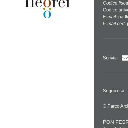
Codice fisca
Codice univ
E-mail
:
pa-f
E-mail cert
:
Scrivici
Seguici su
© Parco Arc
PON FESR