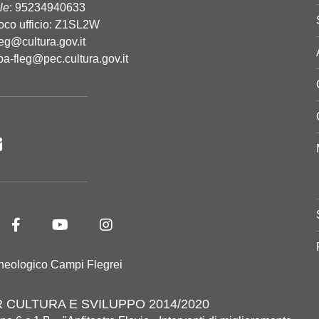
le
: 95234940633
oco ufficio: Z1SL2W
leg@cultura.gov.it
pa-fleg@pec.cultura.gov.it
heologico Campi Flegrei
 CULTURA E SVILUPPO 2014/2020