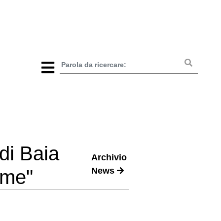
i Baia
Archivio
News
 me"