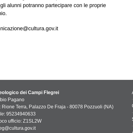
gli alunni potranno partecipare con le proprie
mio.
unicazione@cultura.gov.it
ologico dei Campi Flegrei
abio Pagano
: Rione Terra, Palazzo De Fraja - 80078 Pozzuoli (NA)
le
: 95234940633
oco ufficio: Z1SL2W
leg@cultura.gov.it