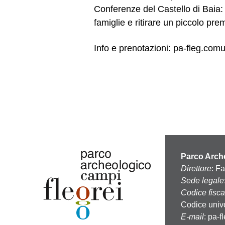
Conferenze del Castello di Baia: 
famiglie e ritirare un piccolo pre
Info e prenotazioni: pa-fleg.com
Parco Arche
Direttore
: F
Sede legale
Codice fisca
Codice univ
E-mail
:
pa-f